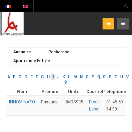
Annuaire
Recherche
Ajouter une Entrée
A
B
C
D
E
F
G
H
I
J
K
L
M
N
O
P
Q
R
S
T
U
V
9
Nom
Prénom
Unité
Courriel
Téléphone
INNOMINATO
Pasquale
UMRS935
Email
01 45 59
Label
64 90