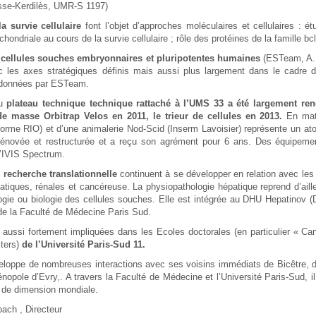
sse-Kerdilès, UMR-S 1197)
a survie cellulaire
font l’objet d’approches moléculaires et cellulaires : ét
ochondriale au cours de la survie cellulaire ; rôle des protéines de la famille 
 cellules souches embryonnaires et pluripotentes
humaines
(ESTeam, A. B
ec les axes stratégiques définis mais aussi plus largement dans le cadre
rdonnées par ESTeam.
du
plateau technique technique rattaché à l’UMS 33 a été largement r
e masse Orbitrap Velos en 2011, le trieur de cellules en 2013.
En mat
forme RIO) et d’une animalerie Nod-Scid (Inserm Lavoisier) représente un ato
énovée et restructurée et a reçu son agrément pour 6 ans. Des équipement
’IVIS Spectrum.
e
recherche translationnelle
continuent à se développer en relation avec les
atiques, rénales et cancéreuse. La physiopathologie hépatique reprend d’aill
logie ou biologie des cellules souches. Elle est intégrée au DHU Hepatinov (
 de la Faculté de Médecine Paris Sud.
 aussi fortement impliquées dans les Ecoles doctorales (en particulier « Ca
ters)
de l’Université Paris-Sud 11.
veloppe de nombreuses interactions avec ses voisins immédiats de Bicêtre, de
 génopole d’Evry,. A travers la Faculté de Médecine et l’Université Paris-Sud,
 de dimension mondiale.
bach , Directeur