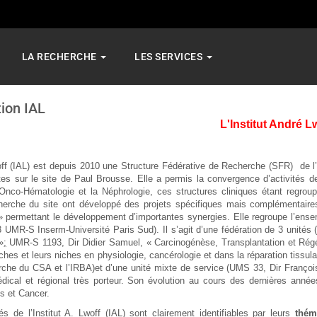
LA RECHERCHE
LES SERVICES
ion IAL
L'Institut André L
woff (IAL) est depuis 2010 une Structure Fédérative de Recherche (SFR) de l
es sur le site de Paul Brousse. Elle a permis la convergence d’activités d
 l’Onco-Hématologie et la Néphrologie, ces structures cliniques étant reg
herche du site ont développé des projets spécifiques mais complémentai
 permettant le développement d’importantes synergies. Elle regroupe l’ensem
 UMR-S Inserm-Université Paris Sud). Il s’agit d’une fédération de 3 unités
»
;
UMR-S 1193, Dir Didier Samuel, « Carcinogénèse, Transplantation et Régé
ches et leurs niches en physiologie, cancérologie et dans la réparation tissulai
erche du CSA et l’IRBA)et d’une unité mixte de service (UMS 33, Dir François
édical et régional très porteur. Son évolution au cours des dernières ann
s et Cancer.
és de l’Institut A. Lwoff (IAL) sont clairement identifiables par leurs
thém