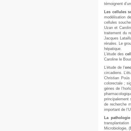
témoignent d’un
Les cellules 
modélisation d
cellules souche
Uzan et Carolin
traitement du r
Jacques Latail
rénales. Le gro
hépatique.
L’étude des
cel
Caroline le Bou
L’étude de l’
on
circadiens. L’é
Christian Poüs
colorectale ; s
gènes de l’horl
pharmacologiqu
principalement 
de recherche ma
important de l’
La pathologie 
transplantation
Microbiologie, 