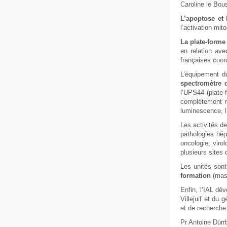
Caroline le Bou
L’apoptose et l
l’activation mit
La plate-forme
en relation av
françaises coo
L’équipement 
spectromètre d
l’UPS44 (plate-
complètement r
luminescence, l
Les activités d
pathologies hép
oncologie, viro
plusieurs sites
Les unités sont
formation
(mas
Enfin, l’IAL dé
Villejuif et du
et de recherche
Pr Antoine Dürr