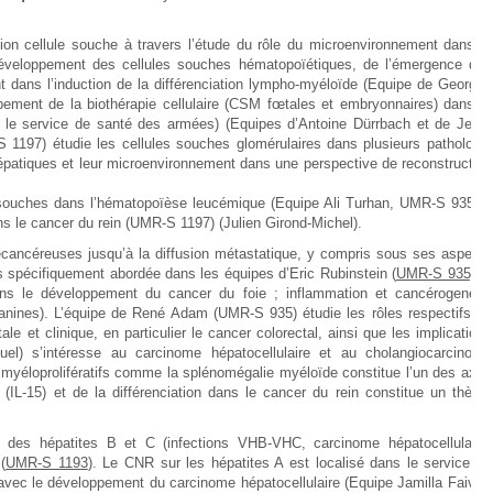
ion cellule souche à travers l’étude du rôle du microenvironnement dans la
 développement des cellules souches hématopoïétiques, de l’émergence des
 dans l’induction de la différenciation lympho-myéloïde (Equipe de Georges
pement de la biothérapie cellulaire (CSM fœtales et embryonnaires) dans le
vec le service de santé des armées) (Equipes d’Antoine Dürrbach et de Jean-
1197) étudie les cellules souches glomérulaires dans plusieurs pathologie
patiques et leur microenvironnement dans une perspective de reconstruction
 souches dans l’hématopoïèse leucémique (Equipe Ali Turhan, UMR-S 935 et
s le cancer du rein (UMR-S 1197) (Julien Girond-Michel).
cancéreuses jusqu’à la diffusion métastatique, y compris sous ses aspects
us spécifiquement abordée dans les équipes d’Eric Rubinstein (
UMR-S 935)
et
ans le développement du cancer du foie ; inflammation et cancérogenèse
aspanines). L’équipe de René Adam (UMR-S 935) étudie les rôles respectifs de
e et clinique, en particulier le cancer colorectal, ainsi que les implications
l) s’intéresse au carcinome hépatocellulaire et au cholangiocarcinome
 myéloprolifératifs comme la splénomégalie myéloïde constitue l’un des axes
(IL-15) et de la différenciation dans le cancer du rein constitue un thème
 des hépatites B et C (infections VHB-VHC, carcinome hépatocellulaire,
(
UMR-S 1193
). Le CNR sur les hépatites A est localisé dans le service de
t avec le développement du carcinome hépatocellulaire (Equipe Jamilla Faivre,