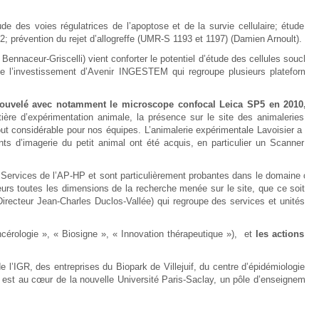
ude des voies régulatrices de l’apoptose et de la survie cellulaire; étude de
bcl2; prévention du rejet d’allogreffe (UMR-S 1193 et 1197) (Damien Arnoult).
ennaceur-Griscelli) vient conforter le potentiel d’étude des cellules souches
 de l’investissement d’Avenir INGESTEM qui regroupe plusieurs plateformes
enouvelé avec notamment le microscope confocal Leica SP5 en 2010, le
ière d’expérimentation animale, la présence sur le site des animaleries de
ut considérable pour nos équipes. L’animalerie expérimentale Lavoisier a été
s d’imagerie du petit animal ont été acquis, en particulier un Scanner de
 Services de l’AP-HP et sont particulièrement probantes dans le domaine des
eurs toutes les dimensions de la recherche menée sur le site, que ce soit en
Directeur Jean-Charles Duclos-Vallée) qui regroupe des services et unités de
ncérologie », « Biosigne », « Innovation thérapeutique »), et
les actions de
 l’IGR, des entreprises du Biopark de Villejuif, du centre d’épidémiologie de
 il est au cœur de la nouvelle Université Paris-Saclay, un pôle d’enseignement