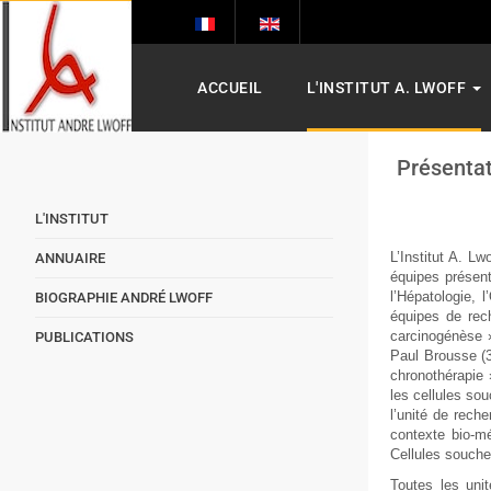
ACCUEIL
L'INSTITUT A. LWOFF
Présentat
L'INSTITUT
L’Institut A. L
ANNUAIRE
équipes présent
l’Hépatologie,
BIOGRAPHIE ANDRÉ LWOFF
équipes de rec
carcinogénèse »
PUBLICATIONS
Paul Brousse (3
chronothérapie 
les cellules sou
l’unité de rech
contexte bio-m
Cellules souche
Toutes les unit