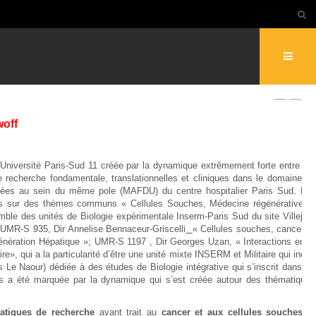
woff
’Université Paris-Sud 11 créée par la dynamique extrêmement forte entre les
e recherche fondamentale, translationnelles et cliniques dans le domaine de
roupées au sein du même pole (MAFDU) du centre hospitalier Paris Sud. Les
res sur des thèmes communs « Cellules Souches, Médecine régénérative et
ble des unités de Biologie expérimentale Inserm-Paris Sud du site Villejuif-
 (UMR-S 935, Dir Annelise Bennaceur-Griscelli
« Cellules souches, cancer et
nération Hépatique »; UMR-S 1197 , Dir Georges Uzan, « Interactions entre
re», qui a la particularité d’être une unité mixte INSERM et Militaire qui inclut
 Le Naour) dédiée à des études de Biologie intégrative qui s’inscrit dans un
ées a été marquée par la dynamique qui s’est créée autour des thématiques
atiques de recherche
ayant trait au
cancer et aux cellules souches
et