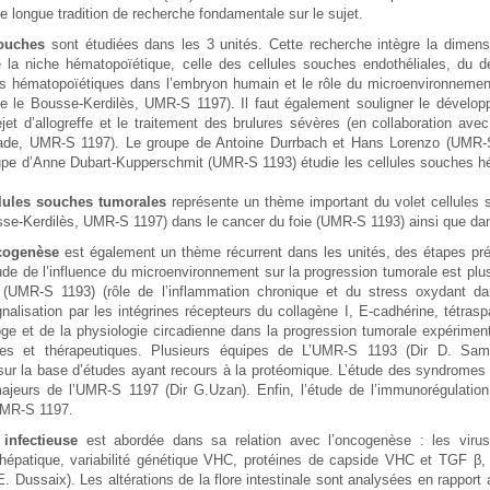
e longue tradition de recherche fondamentale sur le sujet.
souches
sont étudiées dans les 3 unités. Cette recherche intègre la dimens
e la niche hématopoïétique, celle des cellules souches endothéliales, du
s hématopoïétiques dans l’embryon humain et le rôle du microenvironnement
e le Bousse-Kerdilès, UMR-S 1197). Il faut également souligner le dévelop
ejet d’allogreffe et le traitement des brulures sévères (en collaboration a
lade, UMR-S 1197). Le groupe de Antoine Durrbach et Hans Lorenzo (UMR-S 
upe d’Anne Dubart-Kupperschmit (UMR-S 1193) étudie les cellules souches hé
lules souches tumorales
représente un thème important du volet cellules
sse-Kerdilès, UMR-S 1197) dans le cancer du foie (UMR-S 1193) ainsi que dan
cogenèse
est également un thème récurrent dans les unités, des étapes pré
tude de l’influence du microenvironnement sur la progression tumorale est pl
 (UMR-S 1193) (rôle de l’inflammation chronique et du stress oxydant d
ignalisation par les intégrines récepteurs du collagène I, E-cadhérine, tétr
oge et de la physiologie circadienne dans la progression tumorale expérimental
es et thérapeutiques. Plusieurs équipes de L’UMR-S 1193 (Dir D. Samue
sur la base d’études ayant recours à la protéomique. L’étude des syndromes
jeurs de l’UMR-S 1197 (Dir G.Uzan). Enfin, l’étude de l’immunorégulation 
UMR-S 1197.
infectieuse
est abordée dans sa relation avec l’oncogenèse : les virus
 hépatique, variabilité génétique VHC, protéines de capside VHC et TGF β, 
(E. Dussaix). Les altérations de la flore intestinale sont analysées en rappor