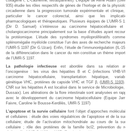
collagène I, E-cadhérine, tétraspanines). L’équipe de René Adam (UMR-S
935) étudie les rôles respectifs de gènes de l’horloge et de la physiologie
circadienne dans la progression tumorale expérimentale et clinique, en
particulier le cancer colorectal, ainsi que les implications
pharmacologiques et thérapeutiques. Plusieurs équipes de L’UMR-S 1193
(Dir D. Samuel) s’intéresse au carcinome hépatocellulaire et au
cholangiocarcinome principalement sur la base d’études ayant recours à
la protéomique. L’étude des syndromes myéloprolifératifs comme la
splénomégalie myéloïde constitue l’un des axes de recherche majeurs de
l’UMR-S 1197 (Dir G.Uzan). Enfin, l’étude de l’immunorégulation (IL-15) et
de la différenciation dans le cancer du rein constitue un thème important
de l’UMR-S 1197.
La pathologie infectieuse
est abordée dans sa relation avec
l’oncogenèse : les virus des hépatites B et C (infections VHB-VHC,
carcinome hépatocellulaire, transplantation hépatique, variabilité
génétique VHC, protéines de capside VHC et TGF β, (
UMR-S 1193
). Le
CNR sur les hépatites A est localisé dans le service de Microbiologie, (E.
Dussaix). Les altérations de la flore intestinale sont analysées en rapport
avec le développement du carcinome hépatocellulaire (Equipe Jamilla
Faivre, Caroline le Bousse-Kerdilès, UMR-S 1197)
L’apoptose et la survie cellulaire
font l’objet d’approches moléculaires
et cellulaires : étude des voies régulatrices de l’apoptose et de la survie
cellulaire; étude de l’activation mitochondriale au cours de la survie
cellulaire ; rôle des protéines de la famille bcl2; prévention du rejet