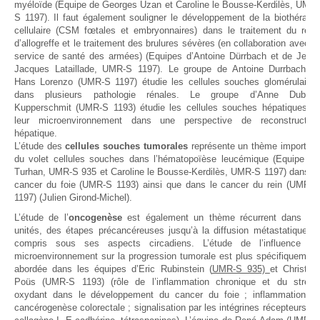
myéloïde (Equipe de Georges Uzan et Caroline le Bousse-Kerdilès, UMR-
S 1197). Il faut également souligner le développement de la biothérapie
cellulaire (CSM fœtales et embryonnaires) dans le traitement du rejet
d’allogreffe et le traitement des brulures sévères (en collaboration avec le
service de santé des armées) (Equipes d’Antoine Dürrbach et de Jean-
Jacques Lataillade, UMR-S 1197). Le groupe de Antoine Durrbach et
Hans Lorenzo (UMR-S 1197) étudie les cellules souches glomérulaires
dans plusieurs pathologie rénales. Le groupe d’Anne Dubart-
Kupperschmit (UMR-S 1193) étudie les cellules souches hépatiques et
leur microenvironnement dans une perspective de reconstruction
hépatique.
L’étude des
cellules souches tumorales
représente un thème important
du volet cellules souches dans l’hématopoïèse leucémique (Equipe Ali
Turhan, UMR-S 935 et Caroline le Bousse-Kerdilès, UMR-S 1197) dans le
cancer du foie (UMR-S 1193) ainsi que dans le cancer du rein (UMR-S
1197) (Julien Girond-Michel).
L’étude de l’
oncogenèse
est également un thème récurrent dans les
unités, des étapes précancéreuses jusqu’à la diffusion métastatique, y
compris sous ses aspects circadiens. L’étude de l’influence du
microenvironnement sur la progression tumorale est plus spécifiquement
abordée dans les équipes d’Eric Rubinstein (
UMR-S 935)
et Christian
Poüs (UMR-S 1193) (rôle de l’inflammation chronique et du stress
oxydant dans le développement du cancer du foie ; inflammation et
cancérogenèse colorectale ; signalisation par les intégrines récepteurs du