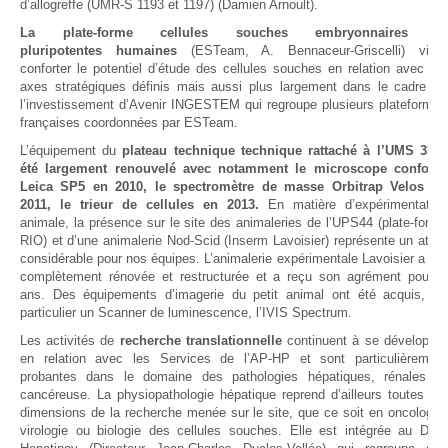
d’allogreffe (UMR-S 1193 et 1197) (Damien Arnoult).
La plate-forme cellules souches embryonnaires et
pluripotentes
humaines
(ESTeam, A. Bennaceur-Griscelli) vient
conforter le potentiel d’étude des cellules souches en relation avec les
axes stratégiques définis mais aussi plus largement dans le cadre de
l’investissement d’Avenir INGESTEM qui regroupe plusieurs plateformes
françaises coordonnées par ESTeam.
L’équipement du
plateau technique technique rattaché à l’UMS 33 a
été largement renouvelé avec notamment le microscope confocal
Leica SP5 en 2010, le spectromètre de masse Orbitrap Velos en
2011, le trieur de cellules en 2013.
En matière d’expérimentation
animale, la présence sur le site des animaleries de l’UPS44 (plate-forme
RIO) et d’une animalerie Nod-Scid (Inserm Lavoisier) représente un atout
considérable pour nos équipes. L’animalerie expérimentale Lavoisier a été
complètement rénovée et restructurée et a reçu son agrément pour 6
ans. Des équipements d’imagerie du petit animal ont été acquis, en
particulier un Scanner de luminescence, l’IVIS Spectrum.
Les activités de
recherche translationnelle
continuent à se développer
en relation avec les Services de l’AP-HP et sont particulièrement
probantes dans le domaine des pathologies hépatiques, rénales et
cancéreuse. La physiopathologie hépatique reprend d’ailleurs toutes les
dimensions de la recherche menée sur le site, que ce soit en oncologie,
virologie ou biologie des cellules souches. Elle est intégrée au DHU