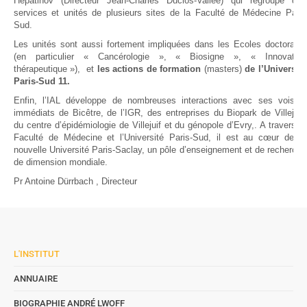
Hepatinov (Directeur Jean-Charles Duclos-Vallée) qui regroupe des
services et unités de plusieurs sites de la Faculté de Médecine Paris
Sud.
Les unités sont aussi fortement impliquées dans les Ecoles doctorales
(en particulier « Cancérologie », « Biosigne », « Innovation
thérapeutique »), et
les actions de formation
(masters)
de l’Université
Paris-Sud 11.
Enfin, l’IAL développe de nombreuses interactions avec ses voisins
immédiats de Bicêtre, de l’IGR, des entreprises du Biopark de Villejuif,
du centre d’épidémiologie de Villejuif et du génopole d’Evry,. A travers la
Faculté de Médecine et l’Université Paris-Sud, il est au cœur de la
nouvelle Université Paris-Saclay, un pôle d’enseignement et de recherche
de dimension mondiale.
Pr Antoine Dürrbach , Directeur
L'INSTITUT
ANNUAIRE
BIOGRAPHIE ANDRÉ LWOFF