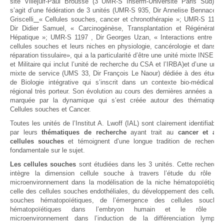
site Villejuif-Paul Brousse (3 UMR-S Inserm-Université Paris Sud). Il
s’agit d’une fédération de 3 unités (UMR-S 935, Dir Annelise Bennaceur-
Griscelli
« Cellules souches, cancer et chronothérapie »
;
UMR-S 1193,
Dir Didier Samuel, « Carcinogénèse, Transplantation et Régénération
Hépatique »; UMR-S 1197 , Dir Georges Uzan, « Interactions entre les
cellules souches et leurs niches en physiologie, cancérologie et dans la
réparation tissulaire», qui a la particularité d’être une unité mixte INSERM
et Militaire qui inclut l’unité de recherche du CSA et l’IRBA)et d’une unité
mixte de service (UMS 33, Dir François Le Naour) dédiée à des études
de Biologie intégrative qui s’inscrit dans un contexte bio-médical et
régional très porteur. Son évolution au cours des dernières années a été
marquée par la dynamique qui s’est créée autour des thématiques
Cellules souches et Cancer.
Toutes les unités de l’Institut A. Lwoff (IAL) sont clairement identifiables
par leurs
thématiques de recherche
ayant trait au
cancer et aux
cellules souches
et témoignent d’une longue tradition de recherche
fondamentale sur le sujet.
Les cellules souches
sont étudiées dans les 3 unités. Cette recherche
intègre la dimension cellule souche à travers l’étude du rôle du
microenvironnement dans la modélisation de la niche hématopoïétique,
celle des cellules souches endothéliales, du développement des cellules
souches hématopoïétiques, de l’émergence des cellules souches
hématopoïétiques dans l’embryon humain et le rôle du
microenvironnement dans l’induction de la différenciation lympho-