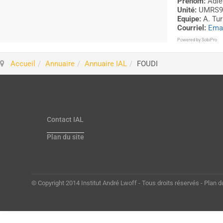
Prénom:
Adle
Unité:
UMRS9
Equipe:
A. Tu
Courriel:
Emai
Powered by
SobiPro
Accueil
Annuaire
Annuaire IAL
FOUDI
Contact IAL
Plan du site
© Copyright 2014 Institut André Lwoff - Tous droits réservés - Plan d