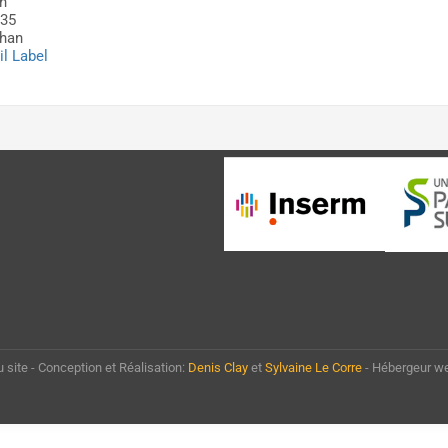
n
35
rhan
l Label
u site - Conception et Réalisation:
Denis Clay
et
Sylvaine Le Corre
- Hébergeur w