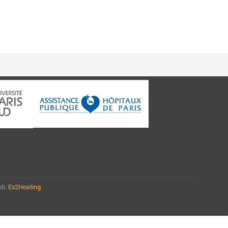
eb:
Ex2Hosting